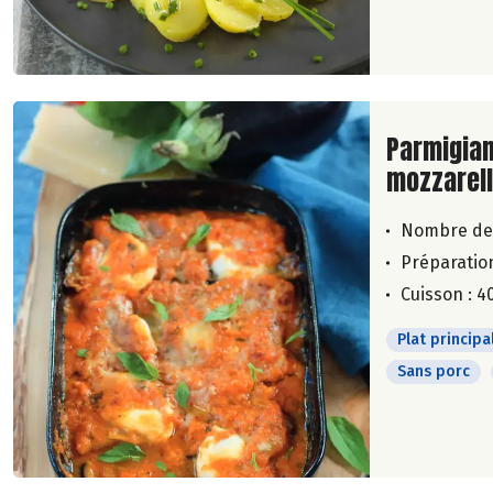
Lire la su
Parmigian
mozzarel
Nombre de
Préparation
Cuisson : 4
Plat principa
Sans porc