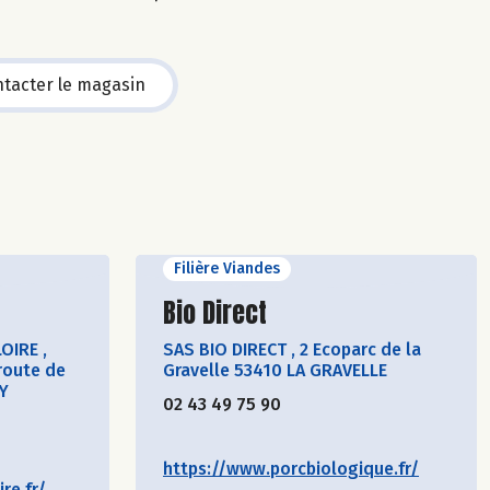
tacter le magasin
Filière Viandes
cteur
Découvrir le producteur
Bio Direct
LOIRE
,
SAS BIO DIRECT
,
2 Ecoparc de la
route de
Gravelle 53410 LA GRAVELLE
Y
02 43 49 75 90
https://www.porcbiologique.fr/
re.fr/