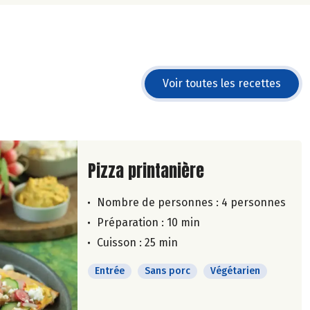
Voir toutes les recettes
Lire la suite de la recette
Pizza printanière
Nombre de personnes :
4 personnes
Préparation : 10 min
Cuisson : 25 min
Entrée
Sans porc
Végétarien