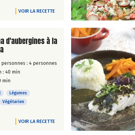
VOIR LA RECETTE
ite de la recette
a d'aubergines à la
la
 personnes :
4 personnes
 : 40 min
0 min
l
Légumes
Végétarien
VOIR LA RECETTE