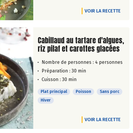
VOIR LA RECETTE
Lire la suite de la recette
Cabillaud au tartare d'algues,
riz pilaf et carottes glacées
Nombre de personnes :
4 personnes
Préparation : 30 min
Cuisson : 30 min
Plat principal
Poisson
Sans porc
Hiver
VOIR LA RECETTE