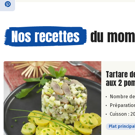
Nos recettes
du mom
Lire la su
Tartare d
aux 2 po
Nombre de
Préparation
Cuisson : 2
Plat principa