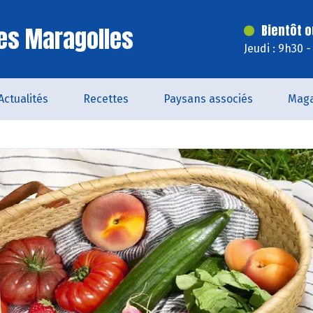
es Maragolles
Bientôt o
Jeudi : 9h30 
Actualités
Recettes
Paysans associés
Maga