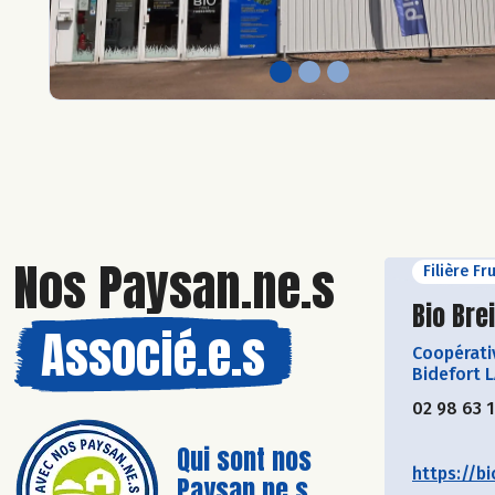
Nos Paysan.ne.s
Filière Fr
Découvr
Bio Bre
Associé.e.s
Coopérati
Bidefort 
02 98 63 
Qui sont nos
https://bi
Paysan.ne.s