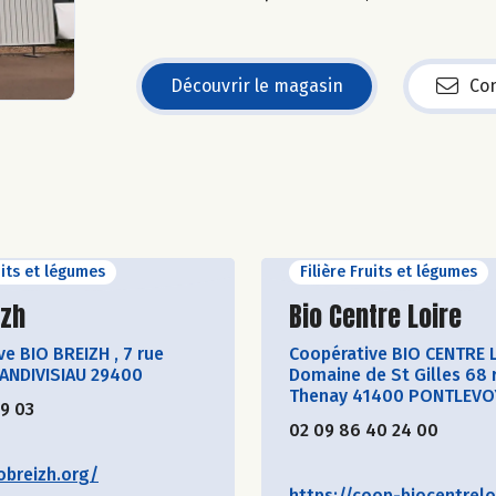
Découvrir le magasin
Con
uits et légumes
Filière Fruits et légumes
ir le producteur
Découvrir le produ
izh
Bio Centre Loire
ve BIO BREIZH
,
7 rue
Coopérative BIO CENTRE 
LANDIVISIAU 29400
Domaine de St Gilles 68 
Thenay 41400 PONTLEVO
19 03
02 09 86 40 24 00
obreizh.org/
https://coop-biocentreloi