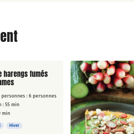
ent
ite de la recette
e harengs fumés
mmes
 personnes :
6 personnes
 : 55 min
0 min
l
Hiver