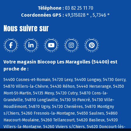
Téléphone :
03 82 25 11 70
Coordonnées GPS :
49,515028 ° , 5,7346 °
Nous suivre sur
Votre magasin Biocoop Les Maragolles (54400) est
proche de :
54400 Cosnes-et-Romain, 54720 Lexy, 54400 Longwy, 54730 Gorcy,
54870 Villers-la-Chèvre, 54430 Réhon, 54440 Herserange, 54350
Mont-St-Martin, 54135 Mexy, 54720 Cutry, 54870 Cons-la-
Grandville, 54810 Longlaville, 54730 St-Pancré, 54730 Ville-
Houdlémont, 54870 Ugny, 54720 Chenières, 54870 Montigny
s/Chiers, 54260 Fresnois-la-Montagne, 54650 Saulnes, 54860
Haucourt-Moulaine, 54260 Tellancourt, 54620 Baslieux, 54920
Villers-la-Montagne, 54260 Viviers s/Chiers, 54620 Doncourt-lès-