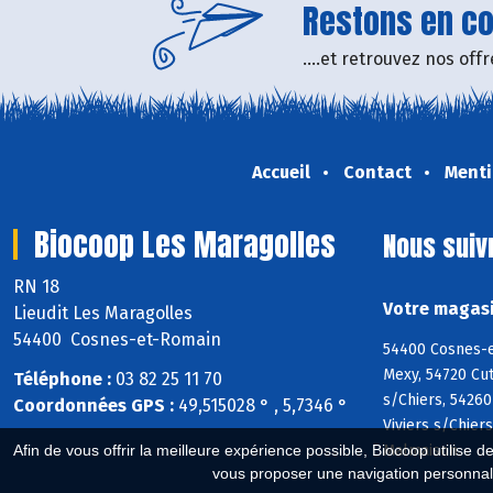
Restons en con
....et retrouvez nos of
Accueil
Contact
Menti
Biocoop Les Maragolles
Nous suiv
RN 18
Votre magasi
Lieudit Les Maragolles
54400 Cosnes-et-Romain
54400 Cosnes-e
Mexy, 54720 Cut
Téléphone :
03 82 25 11 70
s/Chiers, 54260
Coordonnées GPS :
49,515028 ° , 5,7346 °
Viviers s/Chier
Malmaison
Afin de vous offrir la meilleure expérience possible, Biocoop utilise d
vous proposer une navigation personnal