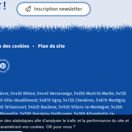
 !
Inscription newsletter
n des cookies
Plan du site
hèvre, 54430 Réhon, 54440 Herserange, 54350 Mont-St-Martin, 54135
730 Ville-Houdlémont, 54870 Ugny, 54720 Chenières, 54870 Montigny
0 Tellancourt, 54620 Baslieux, 54920 Villers-la-Montagne, 54260
0 Beuveille, 54590 Hussigny-Godbrange, 54260 Allondrelle-la-
 des statistiques afin d'analyser le trafic et la performance du site et
paramétrant vos cookies. OK pour vous ?