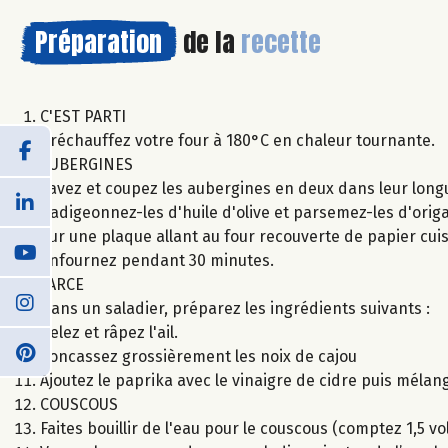
Préparation
de la
recette
C'EST PARTI
Préchauffez votre four à 180°C en chaleur tournante.
AUBERGINES
Lavez et coupez les aubergines en deux dans leur longue
Badigeonnez-les d'huile d'olive et parsemez-les d'origa
Sur une plaque allant au four recouverte de papier cuis
enfournez pendant 30 minutes.
FARCE
Dans un saladier, préparez les ingrédients suivants :
Pelez et râpez l'ail.
Concassez grossièrement les noix de cajou
Ajoutez le paprika avec le vinaigre de cidre puis mélang
COUSCOUS
Faites bouillir de l'eau pour le couscous (comptez 1,5 