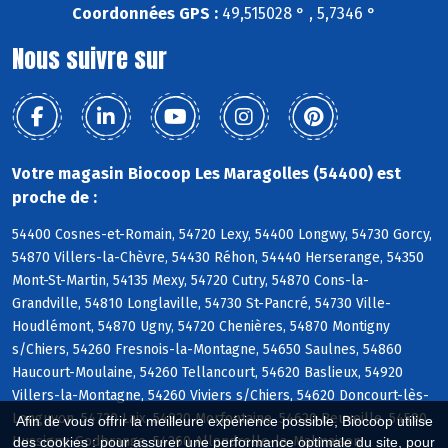
Coordonnées GPS :
49,515028 ° , 5,7346 °
Nous suivre sur
Votre magasin Biocoop Les Maragolles (54400) est
proche de :
54400 Cosnes-et-Romain, 54720 Lexy, 54400 Longwy, 54730 Gorcy,
54870 Villers-la-Chèvre, 54430 Réhon, 54440 Herserange, 54350
Mont-St-Martin, 54135 Mexy, 54720 Cutry, 54870 Cons-la-
Grandville, 54810 Longlaville, 54730 St-Pancré, 54730 Ville-
Houdlémont, 54870 Ugny, 54720 Chenières, 54870 Montigny
s/Chiers, 54260 Fresnois-la-Montagne, 54650 Saulnes, 54860
Haucourt-Moulaine, 54260 Tellancourt, 54620 Baslieux, 54920
Villers-la-Montagne, 54260 Viviers s/Chiers, 54620 Doncourt-lès-
Longuyon, 54720 Laix, 54920 Morfontaine, 54620 Beuveille, 54590
Afin de vous offrir la meilleure expérience possible, Biocoop utilise
Hussigny-Godbrange, 54260 Allondrelle-la-Malmaison
des cookies : pour assurer une performance optimale du site, pour