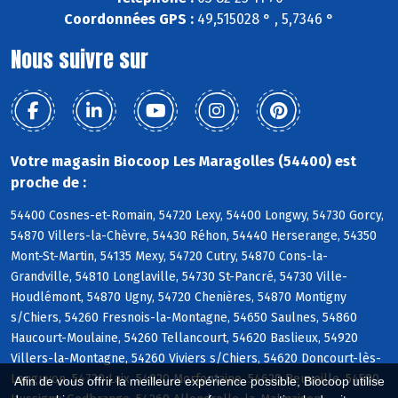
Coordonnées GPS :
49,515028 ° , 5,7346 °
Nous suivre sur
Votre magasin Biocoop Les Maragolles (54400) est
proche de :
54400 Cosnes-et-Romain, 54720 Lexy, 54400 Longwy, 54730 Gorcy,
54870 Villers-la-Chèvre, 54430 Réhon, 54440 Herserange, 54350
Mont-St-Martin, 54135 Mexy, 54720 Cutry, 54870 Cons-la-
Grandville, 54810 Longlaville, 54730 St-Pancré, 54730 Ville-
Houdlémont, 54870 Ugny, 54720 Chenières, 54870 Montigny
s/Chiers, 54260 Fresnois-la-Montagne, 54650 Saulnes, 54860
Haucourt-Moulaine, 54260 Tellancourt, 54620 Baslieux, 54920
Villers-la-Montagne, 54260 Viviers s/Chiers, 54620 Doncourt-lès-
Longuyon, 54720 Laix, 54920 Morfontaine, 54620 Beuveille, 54590
Afin de vous offrir la meilleure expérience possible, Biocoop utilise