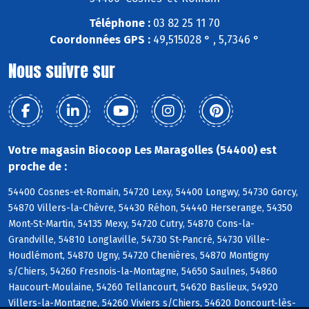
Téléphone :
03 82 25 11 70
Coordonnées GPS :
49,515028 ° , 5,7346 °
Nous suivre sur
Votre magasin Biocoop Les Maragolles (54400) est
proche de :
54400 Cosnes-et-Romain, 54720 Lexy, 54400 Longwy, 54730 Gorcy,
54870 Villers-la-Chèvre, 54430 Réhon, 54440 Herserange, 54350
Mont-St-Martin, 54135 Mexy, 54720 Cutry, 54870 Cons-la-
Grandville, 54810 Longlaville, 54730 St-Pancré, 54730 Ville-
Houdlémont, 54870 Ugny, 54720 Chenières, 54870 Montigny
s/Chiers, 54260 Fresnois-la-Montagne, 54650 Saulnes, 54860
Haucourt-Moulaine, 54260 Tellancourt, 54620 Baslieux, 54920
Villers-la-Montagne, 54260 Viviers s/Chiers, 54620 Doncourt-lès-