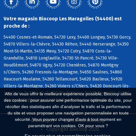
Votre magasin Biocoop Les Maragolles (54400) est
proche de :
54400 Cosnes-et-Romain, 54720 Lexy, 54400 Longwy, 54730 Gorcy,
54870 Villers-la-Chèvre, 54430 Réhon, 54440 Herserange, 54350
Mont-St-Martin, 54135 Mexy, 54720 Cutry, 54870 Cons-la-
Grandville, 54810 Longlaville, 54730 St-Pancré, 54730 Ville-
Houdlémont, 54870 Ugny, 54720 Chenières, 54870 Montigny
s/Chiers, 54260 Fresnois-la-Montagne, 54650 Saulnes, 54860
Haucourt-Moulaine, 54260 Tellancourt, 54620 Baslieux, 54920
Villers-la-Montagne, 54260 Viviers s/Chiers, 54620 Doncourt-lès-
Longuyon, 54720 Laix, 54920 Morfontaine, 54620 Beuveille, 54590
Afin de vous offrir la meilleure expérience possible, Biocoop utilise
Hussigny-Godbrange, 54260 Allondrelle-la-Malmaison
des cookies : pour assurer une performance optimale du site, pour
récolter des statistiques afin d'analyser le trafic et la performance
du site et vous proposer une navigation personnalisée en toute
sécurité. Vous pouvez changer d'avis à tout moment en
Biocoop.fr
Le réseau Biocoop
paramétrant vos cookies. OK pour vous ?
Copyright Biocoop 2026