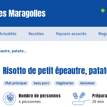
es Maragolles
Actualités
Recettes
Paysans associés
Maga
autre, patate...
Risotto de petit épeautre, pata
Plat principal
Sans porc
Végétarien
Automne
Nombre de personnes
Prépara
4 personnes
20 min