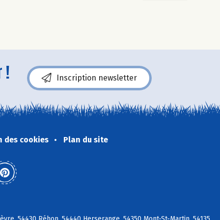
 !
Inscription newsletter
n des cookies
Plan du site
hèvre, 54430 Réhon, 54440 Herserange, 54350 Mont-St-Martin, 54135