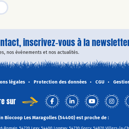
tact, inscrivez-vous à la newsletter
fres, nos événements et nos actualités.
ons légales
Protection des données
CGU
Gestio
re sur
n Biocoop Les Maragolles (54400) est proche de :
t-Romain, 54720 Lexy, 54400 Longwy, 54730 Gorcy, 54870 Villers-la-C