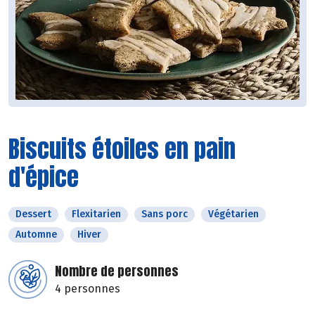
Biscuits étoiles en pain
d'épice
Dessert
Flexitarien
Sans porc
Végétarien
Automne
Hiver
Nombre de personnes
4 personnes