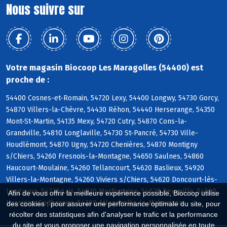
Nous suivre sur
Votre magasin Biocoop Les Maragolles (54400) est
proche de :
54400 Cosnes-et-Romain, 54720 Lexy, 54400 Longwy, 54730 Gorcy,
54870 Villers-la-Chèvre, 54430 Réhon, 54440 Herserange, 54350
Mont-St-Martin, 54135 Mexy, 54720 Cutry, 54870 Cons-la-
Grandville, 54810 Longlaville, 54730 St-Pancré, 54730 Ville-
Houdlémont, 54870 Ugny, 54720 Chenières, 54870 Montigny
s/Chiers, 54260 Fresnois-la-Montagne, 54650 Saulnes, 54860
Haucourt-Moulaine, 54260 Tellancourt, 54620 Baslieux, 54920
Villers-la-Montagne, 54260 Viviers s/Chiers, 54620 Doncourt-lès-
Longuyon, 54720 Laix, 54920 Morfontaine, 54620 Beuveille, 54590
Afin de vous offrir la meilleure expérience possible, Biocoop utilise
Hussigny-Godbrange, 54260 Allondrelle-la-Malmaison
des cookies : pour assurer une performance optimale du site, pour
récolter des statistiques afin d'analyser le trafic et la performance
du site et vous proposer une navigation personnalisée en toute