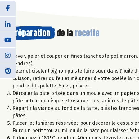
Préparation
de la
recette
Laver, peler et couper en fines tranches le potimarron.
tendres).
Peler et ciseler l’oignon puis le faire suer dans l’huile
cuisson, retirer du feu et mélanger à votre poêlée la ri
poudre d’Espelette. Saler, poivrer.
Dérouler la pâte brisée dans un moule avec un papier s
pâte autour du disque et réserver ces lanières de pâte
Répartir la viande au fond de la tarte, puis les tranche
pâtes.
Placer les lanières réservées pour décorer le dessus en
Faire un petit trou au milieu de la pâte pour laisser éc
Enfournez à 180°C pendant 40mn puis déguster avec un