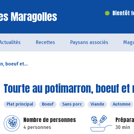
es Maragolles
Bientôt 
Actualités
Recettes
Paysans associés
Maga
, boeuf et...
Tourte au potimarron, boeuf et
Plat principal
Boeuf
Sans porc
Viande
Automne
Nombre de personnes
Prépara
4 personnes
30 min