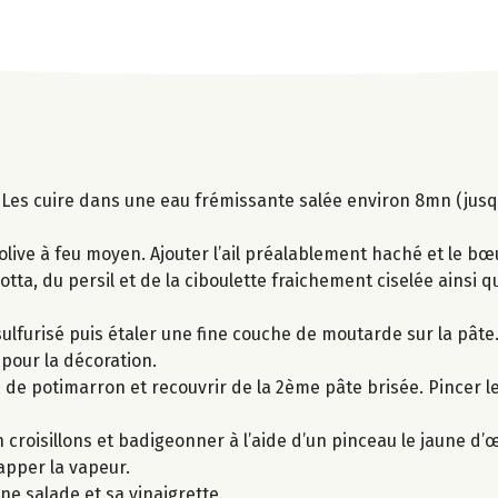
 Les cuire dans une eau frémissante salée environ 8mn (jusqu
 d’olive à feu moyen. Ajouter l’ail préalablement haché et le b
cotta, du persil et de la ciboulette fraichement ciselée ainsi 
ulfurisé puis étaler une fine couche de moutarde sur la pât
 pour la décoration.
s de potimarron et recouvrir de la 2ème pâte brisée. Pincer le
 croisillons et badigeonner à l’aide d’un pinceau le jaune d’
happer la vapeur.
e salade et sa vinaigrette.