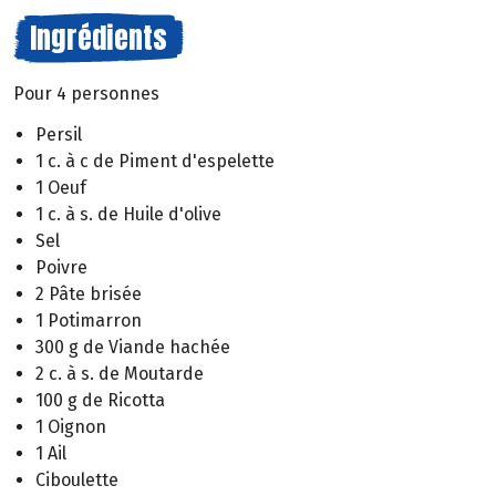
Ingrédients
Pour 4 personnes
Persil
1 c. à c de Piment d'espelette
1 Oeuf
1 c. à s. de Huile d'olive
Sel
Poivre
2 Pâte brisée
1 Potimarron
300 g de Viande hachée
2 c. à s. de Moutarde
100 g de Ricotta
1 Oignon
1 Ail
Ciboulette