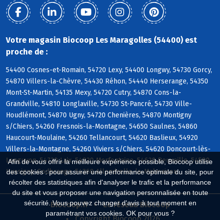
Votre magasin Biocoop Les Maragolles (54400) est
proche de :
54400 Cosnes-et-Romain, 54720 Lexy, 54400 Longwy, 54730 Gorcy,
54870 Villers-la-Chèvre, 54430 Réhon, 54440 Herserange, 54350
Mont-St-Martin, 54135 Mexy, 54720 Cutry, 54870 Cons-la-
Grandville, 54810 Longlaville, 54730 St-Pancré, 54730 Ville-
Houdlémont, 54870 Ugny, 54720 Chenières, 54870 Montigny
s/Chiers, 54260 Fresnois-la-Montagne, 54650 Saulnes, 54860
Haucourt-Moulaine, 54260 Tellancourt, 54620 Baslieux, 54920
Villers-la-Montagne, 54260 Viviers s/Chiers, 54620 Doncourt-lès-
Longuyon, 54720 Laix, 54920 Morfontaine, 54620 Beuveille, 54590
Afin de vous offrir la meilleure expérience possible, Biocoop utilise
Hussigny-Godbrange, 54260 Allondrelle-la-Malmaison
des cookies : pour assurer une performance optimale du site, pour
récolter des statistiques afin d'analyser le trafic et la performance
du site et vous proposer une navigation personnalisée en toute
sécurité. Vous pouvez changer d'avis à tout moment en
Biocoop.fr
Le réseau Biocoop
paramétrant vos cookies. OK pour vous ?
Copyright Biocoop 2026