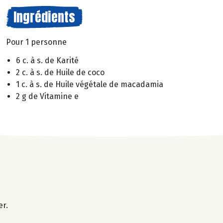
Ingrédients
Pour 1 personne
6 c. à s. de Karité
2 c. à s. de Huile de coco
1 c. à s. de Huile végétale de macadamia
2 g de Vitamine e
er.