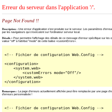
Erreur du serveur dans l'application '/'.
Page Not Found !!
Description :
Une erreur d'application s'est produite sur le serveur. Les paramètres d'erreur
par les navigateurs qui s'exécutent sur l'ordinateur serveur local.
Détails =
Pour permettre l'affichage des détails de ce message d'erreur spécifique sur les o
valeur "off" à l'attribut "mode" de cette balise <customErrors>.
<!-- Fichier de configuration Web.Config -->

<configuration>

    <system.web>

        <customErrors mode="Off"/>

    </system.web>

</configuration>
Remarques :
La page d'erreurs actuellement affichée peut être remplacée par une page d'erre
d'erreurs personnalisée !
<!-- Fichier de configuration Web.Config -->
