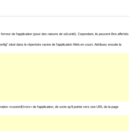
l'erreur de l'application (pour des raisons de sécurité). Cependant, ils peuvent être affichés
fig" situé dans le répertoire racine de l'application Web en cours. Attribuez ensuite la
uration <customErrors> de l'application, de sorte qu'il pointe vers une URL de la page