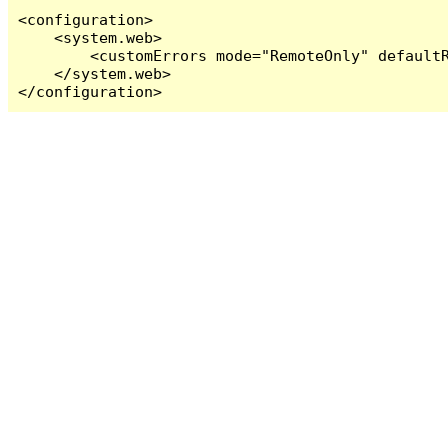
<configuration>

    <system.web>

        <customErrors mode="RemoteOnly" defaultR
    </system.web>

</configuration>