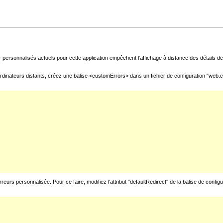
 personnalisés actuels pour cette application empêchent l'affichage à distance des détails de 
rdinateurs distants, créez une balise <customErrors> dans un fichier de configuration "web.con
urs personnalisée. Pour ce faire, modifiez l'attribut "defaultRedirect" de la balise de config