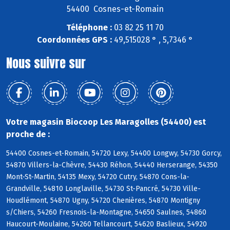
54400 Cosnes-et-Romain
Téléphone :
03 82 25 11 70
Coordonnées GPS :
49,515028 ° , 5,7346 °
Nous suivre sur
Votre magasin Biocoop Les Maragolles (54400) est
proche de :
54400 Cosnes-et-Romain, 54720 Lexy, 54400 Longwy, 54730 Gorcy,
54870 Villers-la-Chèvre, 54430 Réhon, 54440 Herserange, 54350
Mont-St-Martin, 54135 Mexy, 54720 Cutry, 54870 Cons-la-
Grandville, 54810 Longlaville, 54730 St-Pancré, 54730 Ville-
Houdlémont, 54870 Ugny, 54720 Chenières, 54870 Montigny
s/Chiers, 54260 Fresnois-la-Montagne, 54650 Saulnes, 54860
Haucourt-Moulaine, 54260 Tellancourt, 54620 Baslieux, 54920