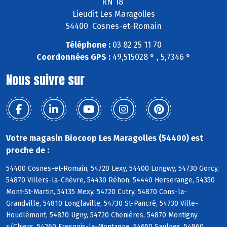
RN 18
Lieudit Les Maragolles
54400 Cosnes-et-Romain
Téléphone :
03 82 25 11 70
Coordonnées GPS :
49,515028 ° , 5,7346 °
Nous suivre sur
Votre magasin Biocoop Les Maragolles (54400) est
proche de :
54400 Cosnes-et-Romain, 54720 Lexy, 54400 Longwy, 54730 Gorcy,
54870 Villers-la-Chèvre, 54430 Réhon, 54440 Herserange, 54350
Mont-St-Martin, 54135 Mexy, 54720 Cutry, 54870 Cons-la-
Grandville, 54810 Longlaville, 54730 St-Pancré, 54730 Ville-
Houdlémont, 54870 Ugny, 54720 Chenières, 54870 Montigny
s/Chiers, 54260 Fresnois-la-Montagne, 54650 Saulnes, 54860