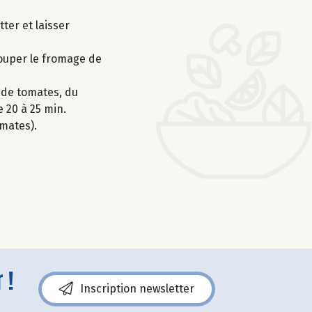
ter et laisser
couper le fromage de
r de tomates, du
e 20 à 25 min.
mates).
 !
Inscription newsletter