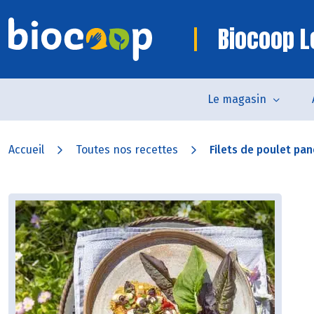
Biocoop L
Le magasin
Accueil
Toutes nos recettes
Filets de poulet pa