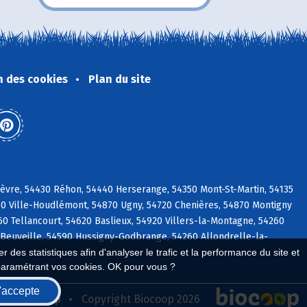
n des cookies
Plan du site
hèvre, 54430 Réhon, 54440 Herserange, 54350 Mont-St-Martin, 54135
730 Ville-Houdlémont, 54870 Ugny, 54720 Chenières, 54870 Montigny
0 Tellancourt, 54620 Baslieux, 54920 Villers-la-Montagne, 54260
0 Beuveille, 54590 Hussigny-Godbrange, 54260 Allondrelle-la-
 des statistiques afin d'analyser le trafic et la performance du site et
paramétrant vos cookies. OK pour vous ?
'accepte
seau Biocoop
Copyright Biocoop 2026