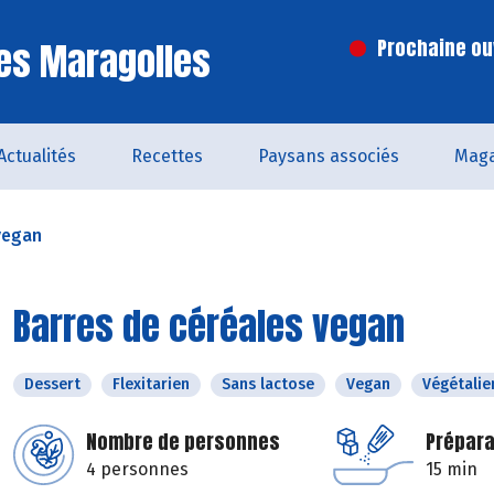
es Maragolles
Prochaine ouv
Actualités
Recettes
Paysans associés
Maga
vegan
Barres de céréales vegan
Dessert
Flexitarien
Sans lactose
Vegan
Végétalie
Nombre de personnes
Prépara
4 personnes
15 min