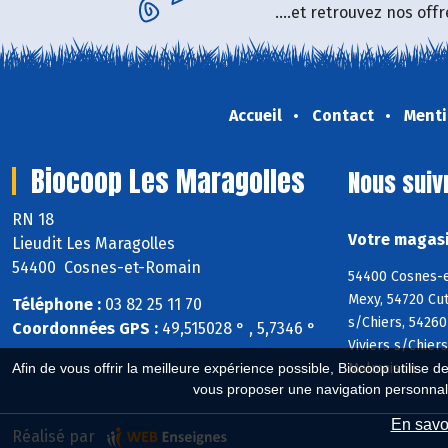
....et retrouvez nos of
Accueil
Contact
Menti
Biocoop Les Maragolles
Nous suiv
RN 18
Votre magasi
Lieudit Les Maragolles
54400 Cosnes-et-Romain
54400 Cosnes-e
Mexy, 54720 Cut
Téléphone :
03 82 25 11 70
s/Chiers, 54260
Coordonnées GPS :
49,515028 ° , 5,7346 °
Viviers s/Chier
Malmaison
Afin de vous offrir la meilleure expérience possible, Biocoop utilise d
vous proposer une navigation personnal
En savoi
Réalisé par