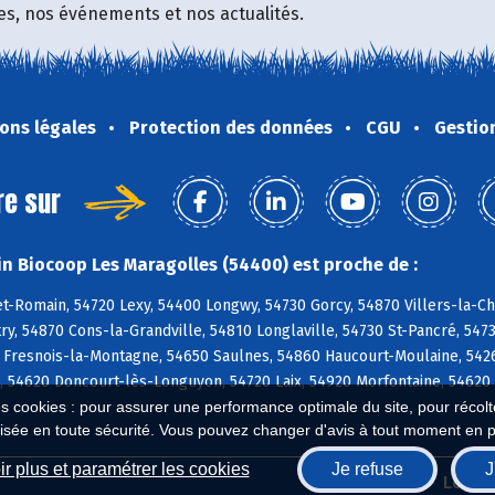
fres, nos événements et nos actualités.
ons légales
Protection des données
CGU
Gestio
re sur
n Biocoop Les Maragolles (54400) est proche de :
t-Romain, 54720 Lexy, 54400 Longwy, 54730 Gorcy, 54870 Villers-la-C
ry, 54870 Cons-la-Grandville, 54810 Longlaville, 54730 St-Pancré, 54
 Fresnois-la-Montagne, 54650 Saulnes, 54860 Haucourt-Moulaine, 5426
s, 54620 Doncourt-lès-Longuyon, 54720 Laix, 54920 Morfontaine, 5462
es cookies : pour assurer une performance optimale du site, pour récolter
isée en toute sécurité. Vous pouvez changer d'avis à tout moment en 
r plus et paramétrer les cookies
Je refuse
J
Biocoop.fr
Le ré