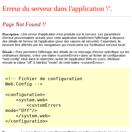
Erreur du serveur dans l'application '/'.
Page Not Found !!
Description :
Une erreur d'application s'est produite sur le serveur. Les paramètres
d'erreur personnalisés actuels pour cette application empêchent l'affichage à distance
des détails de l'erreur de l'application (pour des raisons de sécurité). Cependant, ils
peuvent être affichés par les navigateurs qui s'exécutent sur l'ordinateur serveur local.
Détails =
Pour permettre l'affichage des détails de ce message d'erreur spécifique sur les
ordinateurs distants, créez une balise <customErrors> dans un fichier de configuration
"web.config" situé dans le répertoire racine de l'application Web en cours. Attribuez
ensuite la valeur "off" à l'attribut "mode" de cette balise <customErrors>.
<!-- Fichier de configuration 
Web.Config -->

<configuration>

    <system.web>

        <customErrors 
mode="Off"/>

    </system.web>

</configuration>