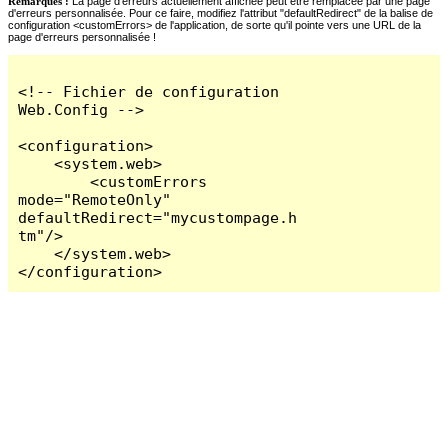
Remarques :
La page d'erreurs actuellement affichée peut être remplacée par une page
d'erreurs personnalisée. Pour ce faire, modifiez l'attribut "defaultRedirect" de la balise de
configuration <customErrors> de l'application, de sorte qu'il pointe vers une URL de la
page d'erreurs personnalisée !
<!-- Fichier de configuration 
Web.Config -->

<configuration>

    <system.web>

        <customErrors 
mode="RemoteOnly" 
defaultRedirect="mycustompage.h
tm"/>

    </system.web>

</configuration>