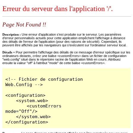
Erreur du serveur dans l'application '/'.
Page Not Found !!
Description :
Une erreur d'application s'est produite sur le serveur. Les paramètres
d'erreur personnalisés actuels pour cette application empêchent l'affichage à distance
des détails de l'erreur de l'application (pour des raisons de sécurité). Cependant, ils
peuvent être affichés par les navigateurs qui s'exécutent sur l'ordinateur serveur local.
Détails =
Pour permettre l'affichage des détails de ce message d'erreur spécifique sur les
ordinateurs distants, créez une balise <customErrors> dans un fichier de configuration
"web.config" situé dans le répertoire racine de l'application Web en cours. Attribuez
ensuite la valeur "off" à l'attribut "mode" de cette balise <customErrors>.
<!-- Fichier de configuration 
Web.Config -->

<configuration>

    <system.web>

        <customErrors 
mode="Off"/>

    </system.web>

</configuration>