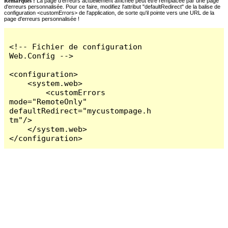
Remarques :
La page d'erreurs actuellement affichée peut être remplacée par une page
d'erreurs personnalisée. Pour ce faire, modifiez l'attribut "defaultRedirect" de la balise de
configuration <customErrors> de l'application, de sorte qu'il pointe vers une URL de la
page d'erreurs personnalisée !
<!-- Fichier de configuration 
Web.Config -->

<configuration>

    <system.web>

        <customErrors 
mode="RemoteOnly" 
defaultRedirect="mycustompage.h
tm"/>

    </system.web>

</configuration>