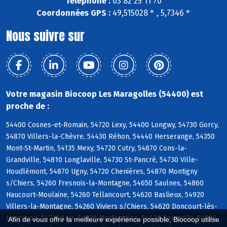
Téléphone :
03 82 25 11 70
Coordonnées GPS :
49,515028 ° , 5,7346 °
Nous suivre sur
Votre magasin Biocoop Les Maragolles (54400) est
proche de :
54400 Cosnes-et-Romain, 54720 Lexy, 54400 Longwy, 54730 Gorcy,
54870 Villers-la-Chèvre, 54430 Réhon, 54440 Herserange, 54350
Mont-St-Martin, 54135 Mexy, 54720 Cutry, 54870 Cons-la-
Grandville, 54810 Longlaville, 54730 St-Pancré, 54730 Ville-
Houdlémont, 54870 Ugny, 54720 Chenières, 54870 Montigny
s/Chiers, 54260 Fresnois-la-Montagne, 54650 Saulnes, 54860
Haucourt-Moulaine, 54260 Tellancourt, 54620 Baslieux, 54920
Villers-la-Montagne, 54260 Viviers s/Chiers, 54620 Doncourt-lès-
Longuyon, 54720 Laix, 54920 Morfontaine, 54620 Beuveille, 54590
Afin de vous offrir la meilleure expérience possible, Biocoop utilise