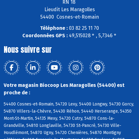
RN 18
Lieudit Les Maragolles
54400 Cosnes-et-Romain
Téléphone :
03 82 25 11 70
Coordonnées GPS :
49,515028 ° , 5,7346 °
Nous suivre sur
Votre magasin Biocoop Les Maragolles (54400) est
proche de :
54400 Cosnes-et-Romain, 54720 Lexy, 54400 Longwy, 54730 Gorcy,
54870 Villers-la-Chèvre, 54430 Réhon, 54440 Herserange, 54350
Mont-St-Martin, 54135 Mexy, 54720 Cutry, 54870 Cons-la-
Grandville, 54810 Longlaville, 54730 St-Pancré, 54730 Ville-
Houdlémont, 54870 Ugny, 54720 Chenières, 54870 Montigny