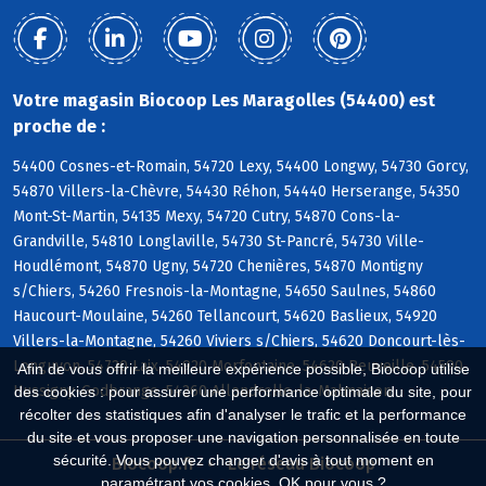
Votre magasin Biocoop Les Maragolles (54400) est
proche de :
54400 Cosnes-et-Romain, 54720 Lexy, 54400 Longwy, 54730 Gorcy,
54870 Villers-la-Chèvre, 54430 Réhon, 54440 Herserange, 54350
Mont-St-Martin, 54135 Mexy, 54720 Cutry, 54870 Cons-la-
Grandville, 54810 Longlaville, 54730 St-Pancré, 54730 Ville-
Houdlémont, 54870 Ugny, 54720 Chenières, 54870 Montigny
s/Chiers, 54260 Fresnois-la-Montagne, 54650 Saulnes, 54860
Haucourt-Moulaine, 54260 Tellancourt, 54620 Baslieux, 54920
Villers-la-Montagne, 54260 Viviers s/Chiers, 54620 Doncourt-lès-
Longuyon, 54720 Laix, 54920 Morfontaine, 54620 Beuveille, 54590
Afin de vous offrir la meilleure expérience possible, Biocoop utilise
Hussigny-Godbrange, 54260 Allondrelle-la-Malmaison
des cookies : pour assurer une performance optimale du site, pour
récolter des statistiques afin d'analyser le trafic et la performance
du site et vous proposer une navigation personnalisée en toute
sécurité. Vous pouvez changer d'avis à tout moment en
Biocoop.fr
Le réseau Biocoop
paramétrant vos cookies. OK pour vous ?