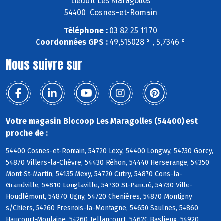
Lieudit Les Maragolles
54400 Cosnes-et-Romain
Téléphone :
03 82 25 11 70
Coordonnées GPS :
49,515028 ° , 5,7346 °
Nous suivre sur
Votre magasin Biocoop Les Maragolles (54400) est
proche de :
54400 Cosnes-et-Romain, 54720 Lexy, 54400 Longwy, 54730 Gorcy,
54870 Villers-la-Chèvre, 54430 Réhon, 54440 Herserange, 54350
Mont-St-Martin, 54135 Mexy, 54720 Cutry, 54870 Cons-la-
Grandville, 54810 Longlaville, 54730 St-Pancré, 54730 Ville-
Houdlémont, 54870 Ugny, 54720 Chenières, 54870 Montigny
s/Chiers, 54260 Fresnois-la-Montagne, 54650 Saulnes, 54860
Haucourt-Moulaine, 54260 Tellancourt, 54620 Baslieux, 54920