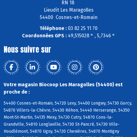
RN 18
Lieudit Les Maragolles
54400 Cosnes-et-Romain
Téléphone :
03 82 25 11 70
Coordonnées GPS :
49,515028 ° , 5,7346 °
Nous suivre sur
Votre magasin Biocoop Les Maragolles (54400) est
proche de :
54400 Cosnes-et-Romain, 54720 Lexy, 54400 Longwy, 54730 Gorcy,
54870 Villers-la-Chèvre, 54430 Réhon, 54440 Herserange, 54350
Mont-St-Martin, 54135 Mexy, 54720 Cutry, 54870 Cons-la-
Grandville, 54810 Longlaville, 54730 St-Pancré, 54730 Ville-
Houdlémont, 54870 Ugny, 54720 Chenières, 54870 Montigny