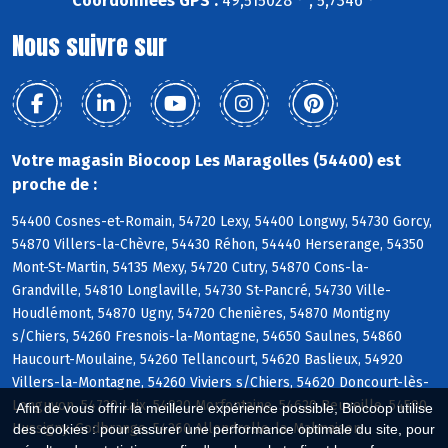
Coordonnées GPS :
49,515028 ° , 5,7346 °
Nous suivre sur
Votre magasin Biocoop Les Maragolles (54400) est
proche de :
54400 Cosnes-et-Romain, 54720 Lexy, 54400 Longwy, 54730 Gorcy,
54870 Villers-la-Chèvre, 54430 Réhon, 54440 Herserange, 54350
Mont-St-Martin, 54135 Mexy, 54720 Cutry, 54870 Cons-la-
Grandville, 54810 Longlaville, 54730 St-Pancré, 54730 Ville-
Houdlémont, 54870 Ugny, 54720 Chenières, 54870 Montigny
s/Chiers, 54260 Fresnois-la-Montagne, 54650 Saulnes, 54860
Haucourt-Moulaine, 54260 Tellancourt, 54620 Baslieux, 54920
Villers-la-Montagne, 54260 Viviers s/Chiers, 54620 Doncourt-lès-
Longuyon, 54720 Laix, 54920 Morfontaine, 54620 Beuveille, 54590
Afin de vous offrir la meilleure expérience possible, Biocoop utilise
Hussigny-Godbrange, 54260 Allondrelle-la-Malmaison
des cookies : pour assurer une performance optimale du site, pour