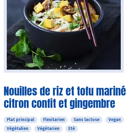
Nouilles de riz et tofu mariné
citron confit et gingembre
Plat principal
Flexitarien
Sans lactose
Vegan
Végétalien
Végétarien
Eté