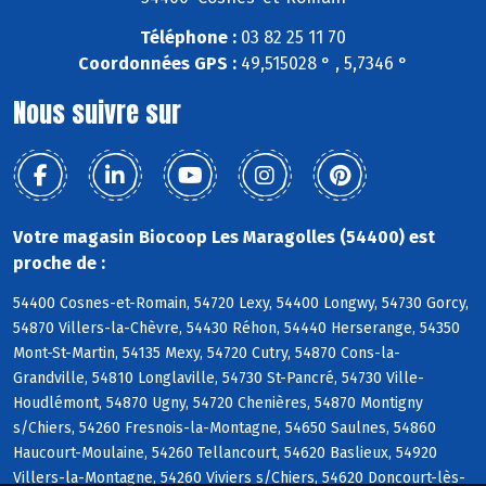
Téléphone :
03 82 25 11 70
Coordonnées GPS :
49,515028 ° , 5,7346 °
Nous suivre sur
Votre magasin Biocoop Les Maragolles (54400) est
proche de :
54400 Cosnes-et-Romain, 54720 Lexy, 54400 Longwy, 54730 Gorcy,
54870 Villers-la-Chèvre, 54430 Réhon, 54440 Herserange, 54350
Mont-St-Martin, 54135 Mexy, 54720 Cutry, 54870 Cons-la-
Grandville, 54810 Longlaville, 54730 St-Pancré, 54730 Ville-
Houdlémont, 54870 Ugny, 54720 Chenières, 54870 Montigny
s/Chiers, 54260 Fresnois-la-Montagne, 54650 Saulnes, 54860
Haucourt-Moulaine, 54260 Tellancourt, 54620 Baslieux, 54920
Villers-la-Montagne, 54260 Viviers s/Chiers, 54620 Doncourt-lès-