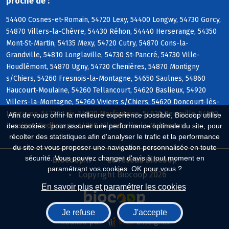
proche de :
54400 Cosnes-et-Romain, 54720 Lexy, 54400 Longwy, 54730 Gorcy,
54870 Villers-la-Chèvre, 54430 Réhon, 54440 Herserange, 54350
Mont-St-Martin, 54135 Mexy, 54720 Cutry, 54870 Cons-la-
Grandville, 54810 Longlaville, 54730 St-Pancré, 54730 Ville-
Houdlémont, 54870 Ugny, 54720 Chenières, 54870 Montigny
s/Chiers, 54260 Fresnois-la-Montagne, 54650 Saulnes, 54860
Haucourt-Moulaine, 54260 Tellancourt, 54620 Baslieux, 54920
Villers-la-Montagne, 54260 Viviers s/Chiers, 54620 Doncourt-lès-
Longuyon, 54720 Laix, 54920 Morfontaine, 54620 Beuveille, 54590
Afin de vous offrir la meilleure expérience possible, Biocoop utilise
Hussigny-Godbrange, 54260 Allondrelle-la-Malmaison
des cookies : pour assurer une performance optimale du site, pour
récolter des statistiques afin d'analyser le trafic et la performance
du site et vous proposer une navigation personnalisée en toute
sécurité. Vous pouvez changer d'avis à tout moment en
Biocoop.fr
Le réseau Biocoop
paramétrant vos cookies. OK pour vous ?
Copyright Biocoop 2026
En savoir plus et paramétrer les cookies
Je refuse
J'accepte
Réalisé par