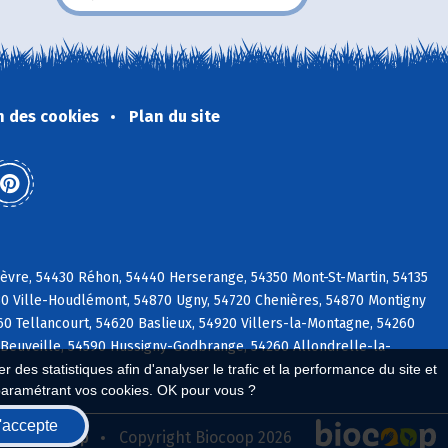
n des cookies
Plan du site
hèvre, 54430 Réhon, 54440 Herserange, 54350 Mont-St-Martin, 54135
730 Ville-Houdlémont, 54870 Ugny, 54720 Chenières, 54870 Montigny
0 Tellancourt, 54620 Baslieux, 54920 Villers-la-Montagne, 54260
0 Beuveille, 54590 Hussigny-Godbrange, 54260 Allondrelle-la-
 des statistiques afin d'analyser le trafic et la performance du site et
paramétrant vos cookies. OK pour vous ?
'accepte
seau Biocoop
Copyright Biocoop 2026