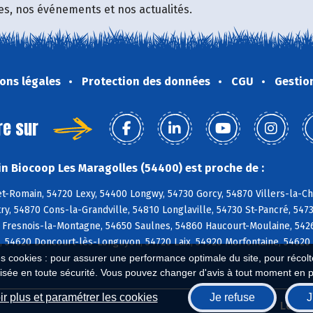
fres, nos événements et nos actualités.
ons légales
Protection des données
CGU
Gestio
re sur
n Biocoop Les Maragolles (54400) est proche de :
t-Romain, 54720 Lexy, 54400 Longwy, 54730 Gorcy, 54870 Villers-la-C
ry, 54870 Cons-la-Grandville, 54810 Longlaville, 54730 St-Pancré, 54
 Fresnois-la-Montagne, 54650 Saulnes, 54860 Haucourt-Moulaine, 5426
s, 54620 Doncourt-lès-Longuyon, 54720 Laix, 54920 Morfontaine, 5462
es cookies : pour assurer une performance optimale du site, pour récolter
isée en toute sécurité. Vous pouvez changer d'avis à tout moment en 
r plus et paramétrer les cookies
Je refuse
J
Biocoop.fr
Le ré