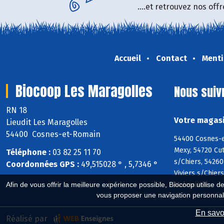
....et retrouvez nos of
Accueil
Contact
Menti
Biocoop Les Maragolles
Nous suiv
RN 18
Votre magasi
Lieudit Les Maragolles
54400 Cosnes-et-Romain
54400 Cosnes-e
Mexy, 54720 Cut
Téléphone :
03 82 25 11 70
s/Chiers, 54260
Coordonnées GPS :
49,515028 ° , 5,7346 °
Viviers s/Chier
Malmaison
Afin de vous offrir la meilleure expérience possible, Biocoop utilise d
vous proposer une navigation personnal
En savoi
Réalisé par