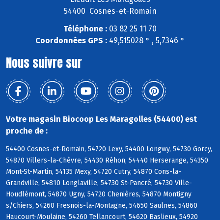
54400 Cosnes-et-Romain
Téléphone :
03 82 25 11 70
Coordonnées GPS :
49,515028 ° , 5,7346 °
Nous suivre sur
Votre magasin Biocoop Les Maragolles (54400) est
proche de :
54400 Cosnes-et-Romain, 54720 Lexy, 54400 Longwy, 54730 Gorcy,
54870 Villers-la-Chèvre, 54430 Réhon, 54440 Herserange, 54350
Mont-St-Martin, 54135 Mexy, 54720 Cutry, 54870 Cons-la-
Grandville, 54810 Longlaville, 54730 St-Pancré, 54730 Ville-
Houdlémont, 54870 Ugny, 54720 Chenières, 54870 Montigny
s/Chiers, 54260 Fresnois-la-Montagne, 54650 Saulnes, 54860
Haucourt-Moulaine, 54260 Tellancourt, 54620 Baslieux, 54920