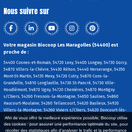
Nous suivre sur
Votre magasin Biocoop Les Maragolles (54400) est
proche de :
54400 Cosnes-et-Romain, 54720 Lexy, 54400 Longwy, 54730 Gorcy,
54870 Villers-la-Chèvre, 54430 Réhon, 54440 Herserange, 54350
Mont-St-Martin, 54135 Mexy, 54720 Cutry, 54870 Cons-la-
Grandville, 54810 Longlaville, 54730 St-Pancré, 54730 Ville-
Houdlémont, 54870 Ugny, 54720 Chenières, 54870 Montigny
s/Chiers, 54260 Fresnois-la-Montagne, 54650 Saulnes, 54860
Haucourt-Moulaine, 54260 Tellancourt, 54620 Baslieux, 54920
Villers-la-Montagne, 54260 Viviers s/Chiers, 54620 Doncourt-lès-
Longuyon, 54720 Laix, 54920 Morfontaine, 54620 Beuveille, 54590
Afin de vous offrir la meilleure expérience possible, Biocoop utilise
Hussigny-Godbrange, 54260 Allondrelle-la-Malmaison
des cookies : pour assurer une performance optimale du site, pour
récolter des statistiques afin d'analyser le trafic et la performance