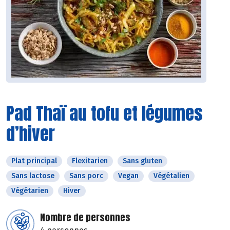
Pad Thaï au tofu et légumes
d’hiver
Plat principal
Flexitarien
Sans gluten
Sans lactose
Sans porc
Vegan
Végétalien
Végétarien
Hiver
Nombre de personnes