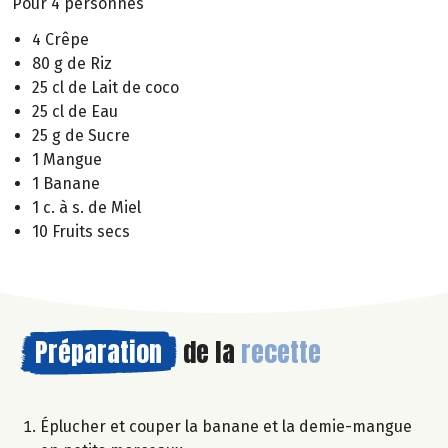
Pour 4 personnes
4 Crêpe
80 g de Riz
25 cl de Lait de coco
25 cl de Eau
25 g de Sucre
1 Mangue
1 Banane
1 c. à s. de Miel
10 Fruits secs
Préparation
de la
recette
Éplucher et couper la banane et la demie-mangue