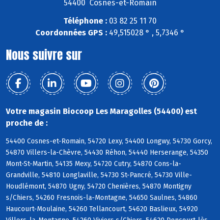
54400 Cosnes-et-Romain
Téléphone :
03 82 25 11 70
Coordonnées GPS :
49,515028 ° , 5,7346 °
Nous suivre sur
Votre magasin Biocoop Les Maragolles (54400) est
proche de :
54400 Cosnes-et-Romain, 54720 Lexy, 54400 Longwy, 54730 Gorcy,
54870 Villers-la-Chèvre, 54430 Réhon, 54440 Herserange, 54350
Mont-St-Martin, 54135 Mexy, 54720 Cutry, 54870 Cons-la-
Grandville, 54810 Longlaville, 54730 St-Pancré, 54730 Ville-
Houdlémont, 54870 Ugny, 54720 Chenières, 54870 Montigny
s/Chiers, 54260 Fresnois-la-Montagne, 54650 Saulnes, 54860
Haucourt-Moulaine, 54260 Tellancourt, 54620 Baslieux, 54920