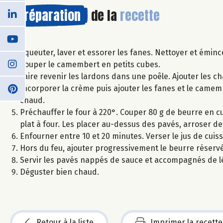
Préparation
de la
recette
Equeuter, laver et essorer les fanes. Nettoyer et émin
Couper le camembert en petits cubes.
Faire revenir les lardons dans une poêle. Ajouter les 
Incorporer la crème puis ajouter les fanes et le camemb
chaud.
Préchauffer le four à 220°. Couper 80 g de beurre en cub
plat à four. Les placer au-dessus des pavés, arroser de 
Enfourner entre 10 et 20 minutes. Verser le jus de cuis
Hors du feu, ajouter progressivement le beurre réserv
Servir les pavés nappés de sauce et accompagnés de
Déguster bien chaud.
Retour à la liste
Imprimer la recette