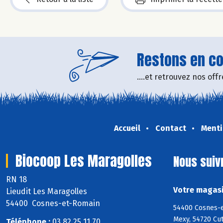
Restons en con
....et retrouvez nos of
Accueil
Contact
Menti
Biocoop Les Maragolles
Nous suiv
RN 18
Votre magasi
Lieudit Les Maragolles
54400 Cosnes-et-Romain
54400 Cosnes-e
Mexy, 54720 Cut
Téléphone :
03 82 25 11 70