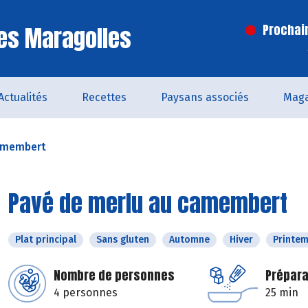
es Maragolles
Prochai
Actualités
Recettes
Paysans associés
Maga
camembert
Pavé de merlu au camembert
Plat principal
Sans gluten
Automne
Hiver
Printe
Nombre de personnes
Prépara
4 personnes
25 min