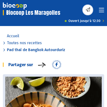
Biocoop Les Maragolles
Ouvert jusqu'à 12:30
Accueil
Toutes nos recettes
Pad thaï de Bangkok Autourduriz
Partager sur