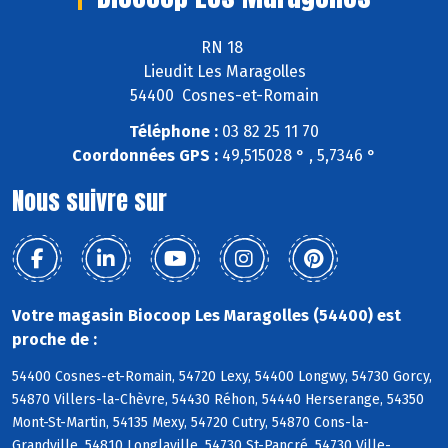
RN 18
Lieudit Les Maragolles
54400 Cosnes-et-Romain
Téléphone :
03 82 25 11 70
Coordonnées GPS :
49,515028 ° , 5,7346 °
Nous suivre sur
Votre magasin Biocoop Les Maragolles (54400) est
proche de :
54400 Cosnes-et-Romain, 54720 Lexy, 54400 Longwy, 54730 Gorcy,
54870 Villers-la-Chèvre, 54430 Réhon, 54440 Herserange, 54350
Mont-St-Martin, 54135 Mexy, 54720 Cutry, 54870 Cons-la-
Grandville, 54810 Longlaville, 54730 St-Pancré, 54730 Ville-