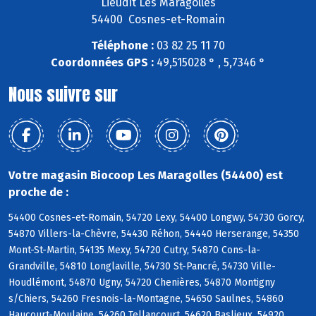
Lieudit Les Maragolles
54400 Cosnes-et-Romain
Téléphone :
03 82 25 11 70
Coordonnées GPS :
49,515028 ° , 5,7346 °
Nous suivre sur
Votre magasin Biocoop Les Maragolles (54400) est
proche de :
54400 Cosnes-et-Romain, 54720 Lexy, 54400 Longwy, 54730 Gorcy,
54870 Villers-la-Chèvre, 54430 Réhon, 54440 Herserange, 54350
Mont-St-Martin, 54135 Mexy, 54720 Cutry, 54870 Cons-la-
Grandville, 54810 Longlaville, 54730 St-Pancré, 54730 Ville-
Houdlémont, 54870 Ugny, 54720 Chenières, 54870 Montigny
s/Chiers, 54260 Fresnois-la-Montagne, 54650 Saulnes, 54860
Haucourt-Moulaine, 54260 Tellancourt, 54620 Baslieux, 54920