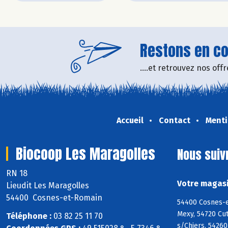
Restons en con
....et retrouvez nos of
Accueil
Contact
Menti
Biocoop Les Maragolles
Nous suiv
RN 18
Votre magasi
Lieudit Les Maragolles
54400 Cosnes-et-Romain
54400 Cosnes-e
Mexy, 54720 Cut
Téléphone :
03 82 25 11 70
s/Chiers, 54260