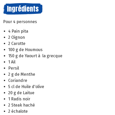
Ingrédients
Pour 4 personnes
4 Pain pita
2 Oignon
2 Carotte
100 g de Houmous
150 g de Yaourt à la grecque
1 Ail
Persil
2 g de Menthe
Coriandre
5 cl de Huile d'olive
20 g de Laitue
1 Radis noir
2 Steak haché
2 échalote