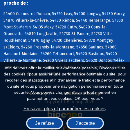
proche de :
54400 Cosnes-et-Romain, 54720 Lexy, 54400 Longwy, 54730 Gorcy,
54870 Villers-la-Chèvre, 54430 Réhon, 54440 Herserange, 54350
Mont-St-Martin, 54135 Mexy, 54720 Cutry, 54870 Cons-la-
Grandville, 54810 Longlaville, 54730 St-Pancré, 54730 Ville-
Houdlémont, 54870 Ugny, 54720 Chenières, 54870 Montigny
s/Chiers, 54260 Fresnois-la-Montagne, 54650 Saulnes, 54860
Haucourt-Moulaine, 54260 Tellancourt, 54620 Baslieux, 54920
Villers-la-Montagne, 54260 Viviers s/Chiers, 54620 Doncourt-lès-
Longuyon, 54720 Laix, 54920 Morfontaine, 54620 Beuveille, 54590
Afin de vous offrir la meilleure expérience possible, Biocoop utilise
Hussigny-Godbrange, 54260 Allondrelle-la-Malmaison
des cookies : pour assurer une performance optimale du site, pour
récolter des statistiques afin d'analyser le trafic et la performance
du site et vous proposer une navigation personnalisée en toute
sécurité. Vous pouvez changer d'avis à tout moment en
Biocoop.fr
Le réseau Biocoop
paramétrant vos cookies. OK pour vous ?
Copyright Biocoop 2026
En savoir plus et paramétrer les cookies
Je refuse
J'accepte
Réalisé par