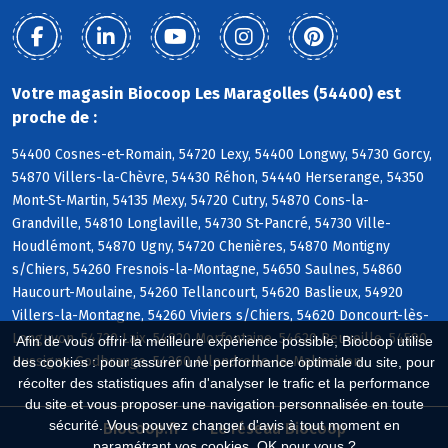
Votre magasin Biocoop Les Maragolles (54400) est
proche de :
54400 Cosnes-et-Romain, 54720 Lexy, 54400 Longwy, 54730 Gorcy,
54870 Villers-la-Chèvre, 54430 Réhon, 54440 Herserange, 54350
Mont-St-Martin, 54135 Mexy, 54720 Cutry, 54870 Cons-la-
Grandville, 54810 Longlaville, 54730 St-Pancré, 54730 Ville-
Houdlémont, 54870 Ugny, 54720 Chenières, 54870 Montigny
s/Chiers, 54260 Fresnois-la-Montagne, 54650 Saulnes, 54860
Haucourt-Moulaine, 54260 Tellancourt, 54620 Baslieux, 54920
Villers-la-Montagne, 54260 Viviers s/Chiers, 54620 Doncourt-lès-
Longuyon, 54720 Laix, 54920 Morfontaine, 54620 Beuveille, 54590
Afin de vous offrir la meilleure expérience possible, Biocoop utilise
Hussigny-Godbrange, 54260 Allondrelle-la-Malmaison
des cookies : pour assurer une performance optimale du site, pour
récolter des statistiques afin d'analyser le trafic et la performance
du site et vous proposer une navigation personnalisée en toute
sécurité. Vous pouvez changer d'avis à tout moment en
Biocoop.fr
Le réseau Biocoop
paramétrant vos cookies. OK pour vous ?